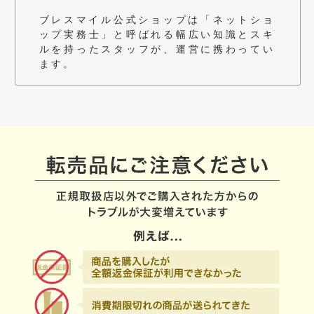
度」に掲載されました。
ブレスマイル公式ショップは「ネットショ
ップ実務士」と呼ばれる幅広い知識とスキ
ルを持ったスタッフが、運営に携わってい
2025/05/29
ます。
メディア掲
ブレスマイルウォッシュ
載
WEB売上No.1
ブレスマイルウォッシュが4年連続WEB売上No.1に選ばれ
ました。
※ウェブを中心に展開する「オーラルケア(マウスウォッシュ)」の
売上高において
2022年2月/2023年5月/2024年5月/2025年5月 通販新聞調べ
2025/01/09
【商品情報】ブレスマイルシリ
お知らせ
ーズ＜累計600万本突破＞
ブレスマイルウォッシュを始めとするブレスマイルシリー
ズが累計600万本突破いたしました。