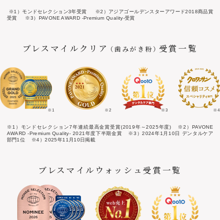
※1）モンドセレクション3年受賞
※2）アジアゴールデンスターアワード2018商品賞
受賞
※3）PAVONE AWARD -Premium Quality-受賞
ブレスマイルクリア
受賞一覧
（歯みがき粉）
※1
※2
※3
※4
※1）モンドセレクション7年連続最高金賞受賞(2019年～2025年度)
※2）PAVONE
AWARD -Premium Quality- 2021年度下半期金賞
※3）2024年1月10日 デンタルケア
部門1位
※4）2025年11月10日掲載
ブレスマイルウォッシュ受賞一覧