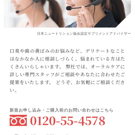
2026/04/08
受賞歴
モンドセレクション
ブレスマイルクリアがモンドセレクション「金賞」を受賞
日本ニュートリション協会認定サプリメントアドバイザー
いたしました。
口臭や歯の黄ばみのお悩みなど、デリケートなこと
はなかなか人に相談しづらく、悩まれている方はた
2025/12/18
くさんいらしゃいます。 弊社では、オーラルケアに
年末年始期間の配送に関
お知らせ
詳しい専門スタッフがご相談やあなたに合わせたご
して
提案をいたします。 どうぞ、お気軽にご相談くださ
年内は【2025年12月30日 16時まで】のご注文を当日発送
い。
とさせていただき、 以降は【2026年1月5日より】順次発
送となります。
大変ご迷惑をおかけいたしますが、ご理解の程、宜しくお
新規お申し込み・ご購入前のお問い合わせはこちら
0120-55-4578
願い申し上げます。
2025/11/14