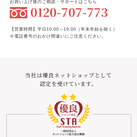
お買い上げ後のご相談・サポートはこちら
0120-707-773
メディア掲載
mybest
ブレスマイルウォッシュが
マイベスト「ホワイトニング効
果のあるマウスウォッシュのおすすめ人気ランキング
【営業時間】平日10:00～19:00（年末年始を除く）
【2025年11月】」
にて1位に選ばれました。
※電話番号のおかけ間違いにご注意ください。
2025/11/10
メディア掲載
クロワッサン
当社は優良ネットショップとして
ブレスマイルクリアが雑誌クロワッサンで「信頼コスメ
認定を受けています。
スペシャリティ部門」に選ばれました。
2025/07/22
メディア掲載
mybest
ブレスマイルウォッシュが
マイベスト月間アワード
「ホワ
イトニング効果のあるマウスウォッシュ部門 2025年6月